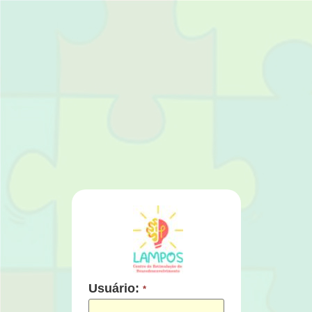
Usuário:
*